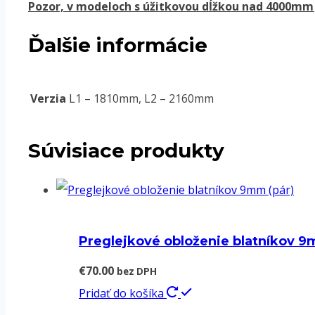
Pozor, v modeloch s úžitkovou dĺžkou nad 4000mm 
Ďalšie informácie
Verzia
L1 – 1810mm, L2 – 2160mm
Súvisiace produkty
Preglejkové obloženie blatníkov 9
€
70.00
bez DPH
Pridať do košíka