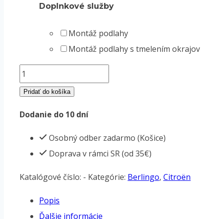
Doplnkové služby
Montáž podlahy
Montáž podlahy s tmelením okrajov
množstvo
12mm
Pridať do košíka
Podlaha
Dodanie do 10 dní
–
Citroën
Osobný odber zadarmo (Košice)
Berlingo
Doprava v rámci SR (od 35€)
(od
Katalógové číslo:
-
Kategórie:
Berlingo
,
Citroën
roku
2018)
Popis
Ďalšie informácie