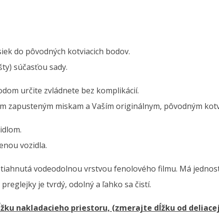
siek do pôvodných kotviacich bodov.
šty) súčasťou sady.
dom určite zvládnete bez komplikácií.
ým zapusteným miskam a Vaším originálnym, pôvodným kotv
idlom.
enou vozidla.
tiahnutá vodeodolnou vrstvou fenolového filmu. Má jednost
eglejky je tvrdý, odolný a ľahko sa čistí.
ĺžku nakladacieho priestoru, (zmerajte dĺžku od deliacej