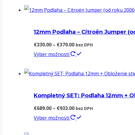
12mm Podlaha – Citroën Jumper (o
Price
€
330.00
–
€
370.00
bez DPH
range:
Tento
Výber možností
€330.00
produkt
through
má
€370.00
viacero
variantov.
Kompletný SET: Podlaha 12mm + Obl
Možnosti
Price
€
689.00
–
€
933.00
bez DPH
si
range:
Tento
Výber možností
môžete
€689.00
produkt
vybrať