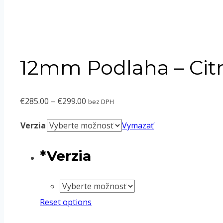
12mm Podlaha – Citr
Price
€
285.00
–
€
299.00
bez DPH
range:
Verzia
Vymazať
€285.00
through
*
Verzia
€299.00
Reset options