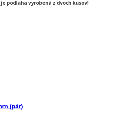
je podlaha vyrobená z dvoch kusov!
mm (pár)