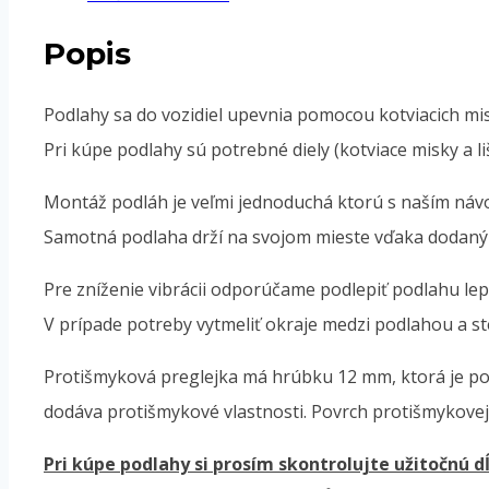
Popis
Podlahy sa do vozidiel upevnia pomocou kotviacich mi
Pri kúpe podlahy sú potrebné diely (kotviace misky a li
Montáž podláh je veľmi jednoduchá ktorú s naším návo
Samotná podlaha drží na svojom mieste vďaka dodan
Pre zníženie vibrácii odporúčame podlepiť podlahu lep
V prípade potreby vytmeliť okraje medzi podlahou a st
Protišmyková preglejka má hrúbku 12 mm, ktorá je po
dodáva protišmykové vlastnosti. Povrch protišmykovej pr
Pri kúpe podlahy si prosím skontrolujte užitočnú d