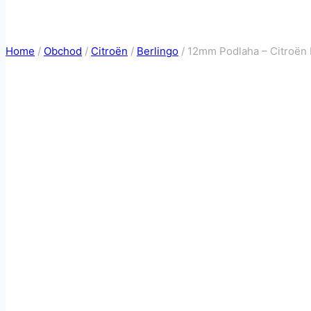
Home
/
Obchod
/
Citroën
/
Berlingo
/
12mm Podlaha – Citroën 