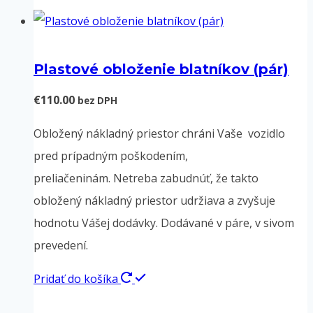
produkt
má
viacero
Plastové obloženie blatníkov (pár)
variantov.
Možnosti
€
110.00
bez DPH
si
Obložený nákladný priestor chráni Vaše vozidlo
môžete
pred prípadným poškodením,
vybrať
preliačeninám. Netreba zabudnúť, že takto
na
obložený nákladný priestor udržiava a zvyšuje
stránke
hodnotu Vášej dodávky. Dodávané v páre, v sivom
produktu.
prevedení.
Pridať do košíka