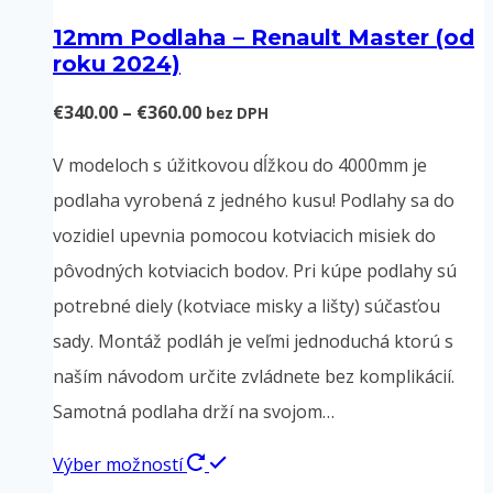
12mm Podlaha – Renault Master (od
roku 2024)
Price
€
340.00
–
€
360.00
bez DPH
range:
V modeloch s úžitkovou dĺžkou do 4000mm je
€340.00
podlaha vyrobená z jedného kusu! Podlahy sa do
through
vozidiel upevnia pomocou kotviacich misiek do
€360.00
pôvodných kotviacich bodov. Pri kúpe podlahy sú
potrebné diely (kotviace misky a lišty) súčasťou
sady. Montáž podláh je veľmi jednoduchá ktorú s
naším návodom určite zvládnete bez komplikácií.
Samotná podlaha drží na svojom…
Tento
Výber možností