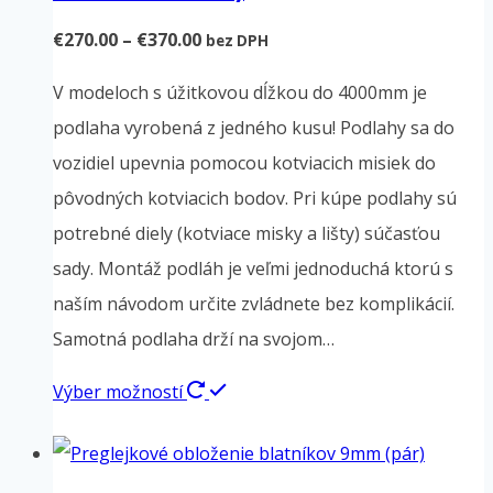
Price
€
270.00
–
€
370.00
bez DPH
range:
V modeloch s úžitkovou dĺžkou do 4000mm je
€270.00
podlaha vyrobená z jedného kusu! Podlahy sa do
through
vozidiel upevnia pomocou kotviacich misiek do
€370.00
pôvodných kotviacich bodov. Pri kúpe podlahy sú
potrebné diely (kotviace misky a lišty) súčasťou
sady. Montáž podláh je veľmi jednoduchá ktorú s
naším návodom určite zvládnete bez komplikácií.
Samotná podlaha drží na svojom…
Tento
Výber možností
produkt
má