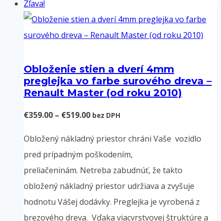
Zľava!
Obloženie stien a dverí 4mm
preglejka vo farbe surového dreva –
Renault Master (od roku 2010)
Price
€
359.00
–
€
519.00
bez DPH
range:
Obložený nákladný priestor chráni Vaše vozidlo
€359.00
pred prípadným poškodením,
through
preliačeninám. Netreba zabudnúť, že takto
€519.00
obložený nákladný priestor udržiava a zvyšuje
hodnotu Vášej dodávky. Preglejka je vyrobená z
brezového dreva. Vďaka viacvrstvovej štruktúre a