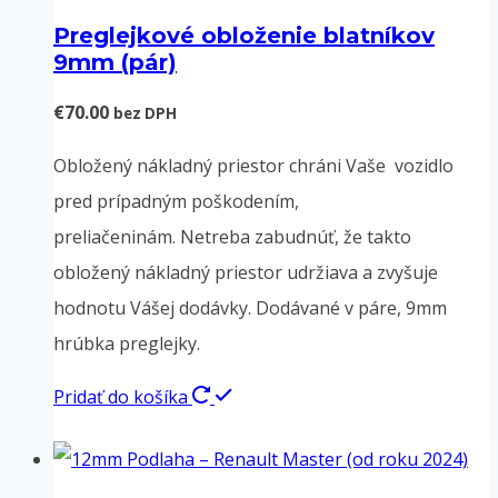
viacero
Preglejkové obloženie blatníkov
variantov.
9mm (pár)
Možnosti
si
€
70.00
bez DPH
môžete
Obložený nákladný priestor chráni Vaše vozidlo
vybrať
pred prípadným poškodením,
na
preliačeninám. Netreba zabudnúť, že takto
stránke
obložený nákladný priestor udržiava a zvyšuje
produktu.
hodnotu Vášej dodávky. Dodávané v páre, 9mm
hrúbka preglejky.
Pridať do košíka