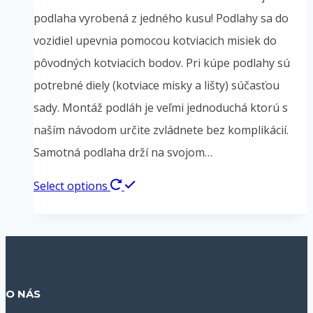
na
€330.00
podlaha vyrobená z jedného kusu! Podlahy sa do
stránke
through
vozidiel upevnia pomocou kotviacich misiek do
produktu.
€415.00
pôvodných kotviacich bodov. Pri kúpe podlahy sú
potrebné diely (kotviace misky a lišty) súčasťou
sady. Montáž podláh je veľmi jednoduchá ktorú s
naším návodom určite zvládnete bez komplikácií.
Samotná podlaha drží na svojom…
Tento
Select options
produkt
má
viacero
variantov.
O NÁS
Možnosti