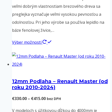
veľmi dobrým vlastnostiam brezového dreva sa
preglejka vyznačuje veľmi vysokou pevnosťou a
odolnosťou. Pri jeho výrobe sa používa lepidlo na
báze fenolovej živice,…
Tento
Výber možností
produkt
má
viacero
variantov.
12mm Podlaha – Renault Master (od
Možnosti
roku 2010-2024)
si
môžete
Price
€
330.00
–
€
415.00
bez DPH
vybrať
range:
V modeloch s úžitkovou dĺžkou do 4000mm je