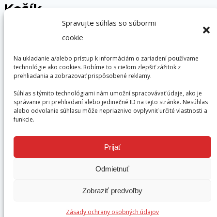
Košík
Spravujte súhlas so súbormi
cookie
Na ukladanie a/alebo prístup k informáciám o zariadení používame
Žiadne produkty v košíku.
technológie ako cookies. Robíme to s cieľom zlepšiť zážitok z
prehliadania a zobrazovať prispôsobené reklamy.
Súhlas s týmito technológiami nám umožní spracovávať údaje, ako je
správanie pri prehliadaní alebo jedinečné ID na tejto stránke. Nesúhlas
alebo odvolanie súhlasu môže nepriaznivo ovplyvniť určité vlastnosti a
funkcie.
Domov
Obchod
Prijať
Kontakt
Košík
Odmietnuť
Zobraziť predvoľby
Hľadať:
Zásady ochrany osobných údajov