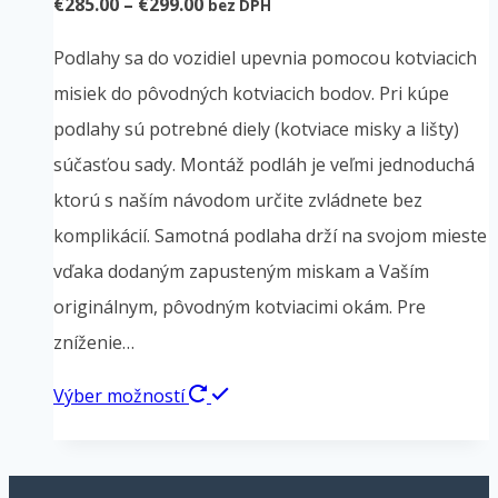
Price
€
285.00
–
€
299.00
bez DPH
range:
Podlahy sa do vozidiel upevnia pomocou kotviacich
€285.00
misiek do pôvodných kotviacich bodov. Pri kúpe
through
podlahy sú potrebné diely (kotviace misky a lišty)
€299.00
súčasťou sady. Montáž podláh je veľmi jednoduchá
ktorú s naším návodom určite zvládnete bez
komplikácií. Samotná podlaha drží na svojom mieste
vďaka dodaným zapusteným miskam a Vaším
originálnym, pôvodným kotviacimi okám. Pre
zníženie…
Tento
Výber možností
produkt
má